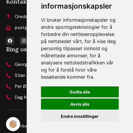
Kontakt oss
informasjonskapsler
Oredalen 15, 3810 Gvarv
Vi bruker informasjonskapsler og
andre sporingsteknologier for å
post@jernbaneteknikk.no
forbedre din nettleseropplevelse
på nettstedet vårt, for å vise deg
personlig tilpasset innhold og
Ring oss
målrettede annonser, for å
analysere nettstedstrafikken vår
Georg Buene Ryum: (+47) 99 33 05 48
og for å forstå hvor våre
Stian Johnsen: (+47) 95 26 56 08
besøkende kommer fra.
Per Øyvind Moen: (+47) 97 76 38 71
Godta alle
Dag Morgan Bakken: (+47) 40 60 99 11
Avvis alle
Endre innstillinger
Jernbaneteknikk AS